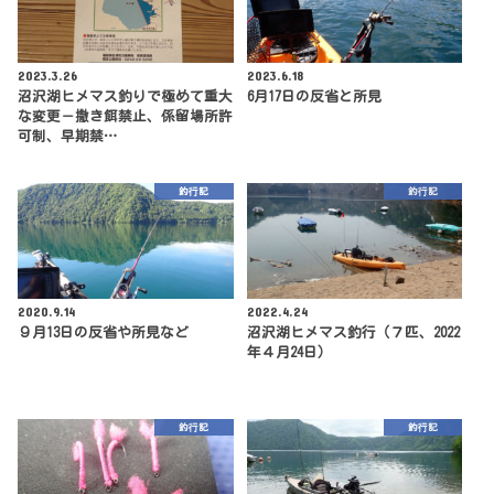
2023.3.26
2023.6.18
沼沢湖ヒメマス釣りで極めて重大
6月17日の反省と所見
な変更－撒き餌禁止、係留場所許
可制、早期禁…
釣行記
釣行記
2020.9.14
2022.4.24
９月13日の反省や所見など
沼沢湖ヒメマス釣行（７匹、2022
年４月24日）
釣行記
釣行記