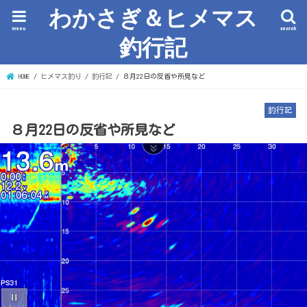
わかさぎ＆ヒメマス
menu
search
釣行記
HOME
ヒメマス釣り
釣行記
８月22日の反省や所見など
釣行記
８月22日の反省や所見など