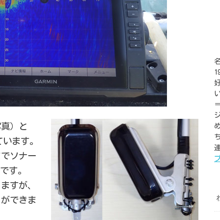
写真）と
っています。
連
までソナー
です。
きますが、
とができま