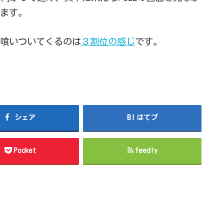
ます。
喰いついてくるのは
３割位の感じ
です。
シェア
はてブ
Pocket
feedly