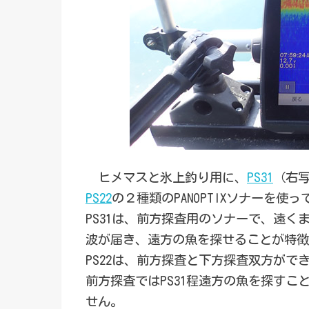
ヒメマスと氷上釣り用に、
PS31
（右
PS22
の２種類のPANOPTIXソナーを使
PS31は、前方探査用のソナーで、遠く
波が届き、遠方の魚を探せることが特徴
PS22は、前方探査と下方探査双方がで
前方探査ではPS31程遠方の魚を探すこ
せん。