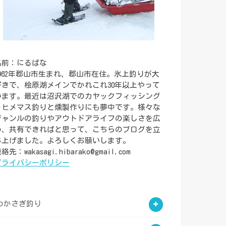
名前：にるばな
1962年郡山市生まれ、郡山市在住。氷上釣りが大
好きで、桧原湖メインでかれこれ30年以上やって
います。最近は沼沢湖でのカヤックフィッシング
＝ヒメマス釣りと燻製作りにも夢中です。様々な
ジャンルの釣りやアウトドアライフの楽しさを広
め、共有できればと思って、こちらのブログを立
ち上げました。よろしくお願いします。
絡先：wakasagi.hibarako@gmail.com
プライバシーポリシー
わかさぎ釣り