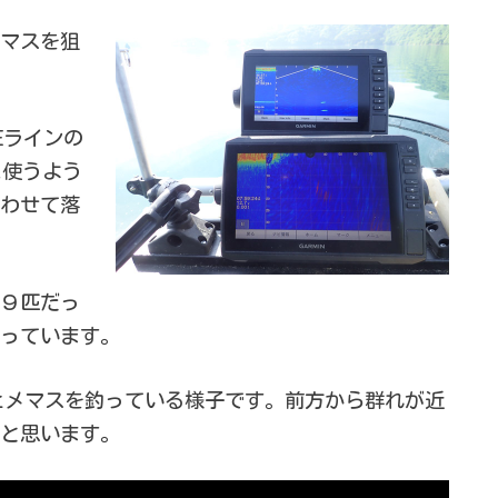
マスを狙
Eラインの
に使うよう
わせて落
約９匹だっ
なっています。
にヒメマスを釣っている様子です。前方から群れが近
と思います。