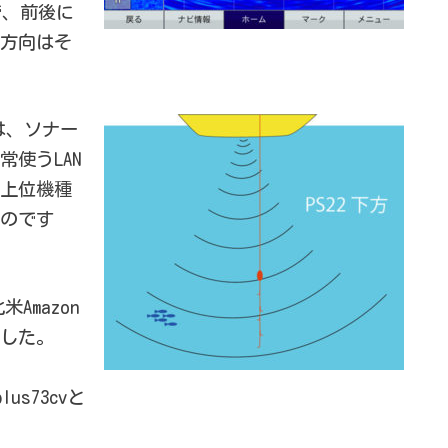
で、前後に
方向はそ
には、ソナー
使うLAN
上位機種
のです
米Amazon
した。
plus73cvと