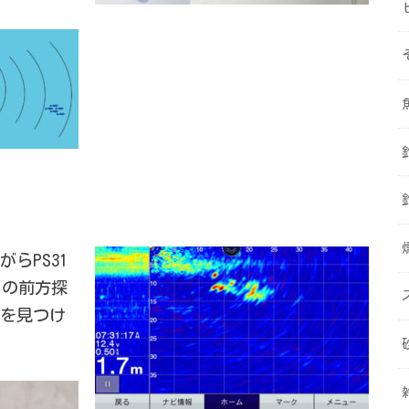
らPS31
1の前方探
れを見つけ