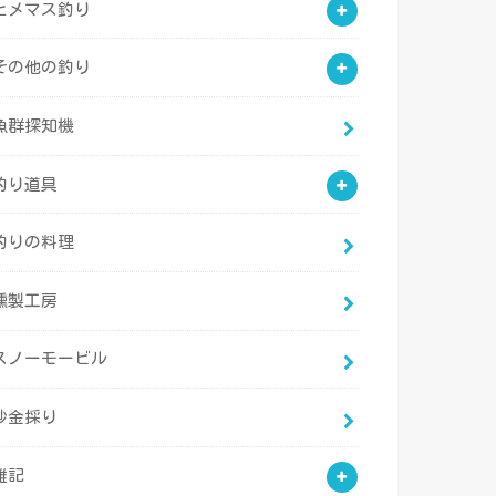
ヒメマス釣り
その他の釣り
魚群探知機
釣り道具
釣りの料理
燻製工房
スノーモービル
砂金採り
雑記