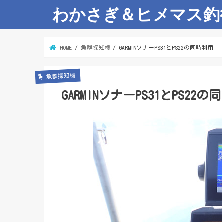
わかさぎ＆ヒメマス釣
HOME
魚群探知機
GARMINソナーPS31とPS22の同時利用
魚群探知機
GARMINソナーPS31とPS22