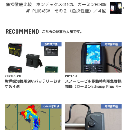
魚探徹底比較 ホンデックス611CN、ガーミンECHOM
AP PLUS45CV その２（魚探性能）／４回
RECOMMEND
こちらの記事も人気です。
魚群探知機
魚群探知機
2020.3.28
2019.1.3
魚群探知機用20Ahバッテリーおす
スノーモービル移動時利用魚群探
すめ４選
知機（ガーミンEchomap Plus 4…
わかさぎ釣り
魚群探知機