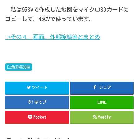
私は95SVで作成した地図をマイクロSDカードに
コピーして、45CVで使っています。
→その４ 画面、外部接続等とまとめ
魚群探知機
ツイート
シェア
はてブ
LINE
Pocket
feedly