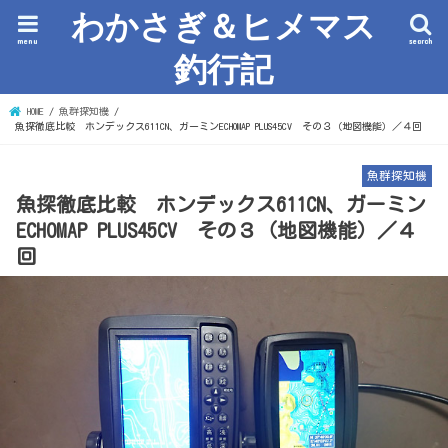
わかさぎ＆ヒメマス
menu
search
釣行記
HOME
魚群探知機
魚探徹底比較 ホンデックス611CN、ガーミンECHOMAP PLUS45CV その３（地図機能）／４回
魚群探知機
魚探徹底比較 ホンデックス611CN、ガーミン
ECHOMAP PLUS45CV その３（地図機能）／４
回