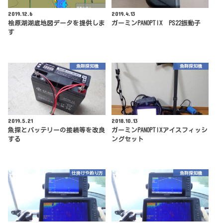
2019.12.6
2019.4.13
桧原湖湖底地図データを提供しま
ガーミンPANOPTIX PS22振動子
す
魚群探知機
魚群探知機
2019.5.21
2018.10.13
魚探とバッテリーの接続等を改良
ガーミンPANOPTIXアイスフィッシ
する
ングセット
仕掛けや釣り方
魚群探知機