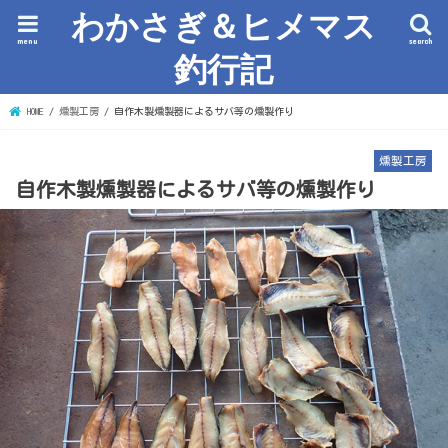
わかさぎ＆ヒメマス
menu
search
釣行記
HOME
燻製工房
自作木製燻製器によるサバ等の燻製作り
燻製工房
自作木製燻製器によるサバ等の燻製作り