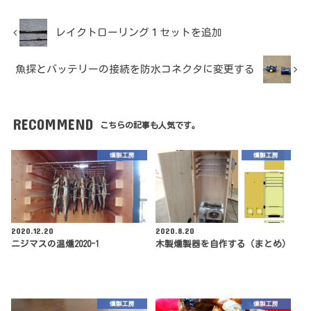
レイクトローリング１セットを追加
魚探とバッテリーの接続を防水コネクタに変更する
RECOMMEND
こちらの記事も人気です。
燻製工房
燻製工房
2020.12.20
2020.8.20
ニジマスの温燻2020-1
木製燻製器を自作する（まとめ）
燻製工房
燻製工房