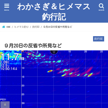
わかさぎ＆ヒメマス
menu
search
釣行記
HOME
ヒメマス釣り
釣行記
９月20日の反省や所見など
釣行記
９月20日の反省や所見など