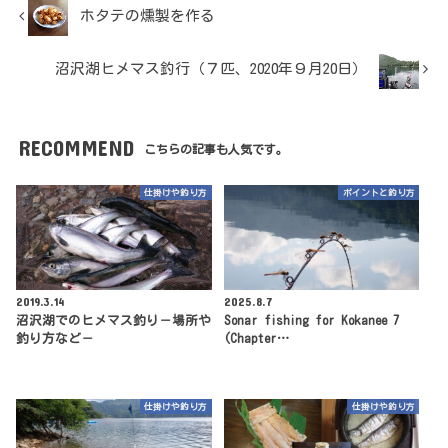
ホタテの燻製を作る
沼沢湖ヒメマス釣行（７匹、2020年９月20日）
RECOMMEND
こちらの記事も人気です。
仕掛けや釣り方
ポイントと釣り方
2019.3.14
2025.8.7
沼沢湖でのヒメマス釣り－場所や
Sonar fishing for Kokanee 7
釣り方など－
(Chapter…
仕掛けや釣り方
仕掛けや釣り方