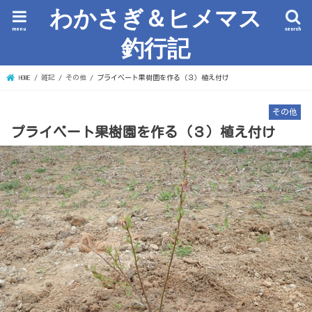
わかさぎ＆ヒメマス
menu
search
釣行記
HOME
雑記
その他
プライベート果樹園を作る（３）植え付け
その他
プライベート果樹園を作る（３）植え付け