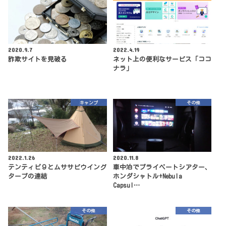
2020.9.7
2022.4.19
詐欺サイトを見破る
ネット上の便利なサービス「ココ
ナラ」
キャンプ
その他
2022.1.26
2020.11.8
テンティピ９とムササビウイング
車中泊でプライベートシアター、
タープの連結
ホンダシャトル+Nebula
Capsul…
その他
その他