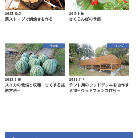
2023.12.3
2019.6.16
薪ストーブで鯛焼きを作る
さくらんぼの季節
その他
キャンプ
2023.8.10
2022.11.4
スイカの栽培と収穫－甘くする施
テント用のウッドデッキを自作す
肥方法－
る10－ウッドフェンス作り－