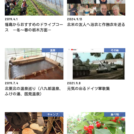
2019.4.1
2024.9.13
福島からおすすめのドライブコー
北米の友人へ浴衣と作務衣を送る
ス －冬～春の栃木方面－
温泉
その他
2019.7.4
2021.9.8
北東北の温泉巡り（八九郎温泉、
元気の出るドイツ軍歌集
ふけの湯、国見温泉）
キャンプ
食べ物