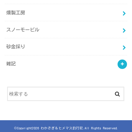
燻製工房
スノーモービル
砂金採り
雑記
©Copyright2026
わかさぎ＆ヒメマス釣行記
.All Rights Reserved.