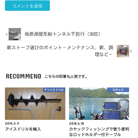
桧原湖屋形船トンネル下釣行（36匹）
薪ストーブ選びのポイント－メンテナンス、薪、調
理など－
RECOMMEND
こちらの記事も人気です。
テントとドリル
カヤック
2019.2.9
2018.6.18
アイスドリルを輸入
カヤックフィッシングで使う便利
なロッドホルダー付テーブル