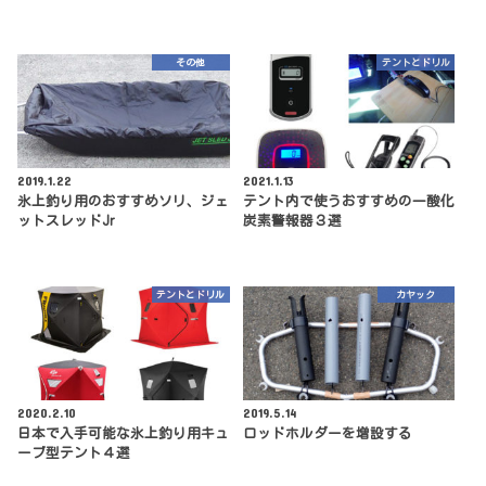
その他
テントとドリル
2019.1.22
2021.1.13
氷上釣り用のおすすめソリ、ジェ
テント内で使うおすすめの一酸化
ットスレッドJr
炭素警報器３選
テントとドリル
カヤック
2020.2.10
2019.5.14
日本で入手可能な氷上釣り用キュ
ロッドホルダーを増設する
ーブ型テント４選