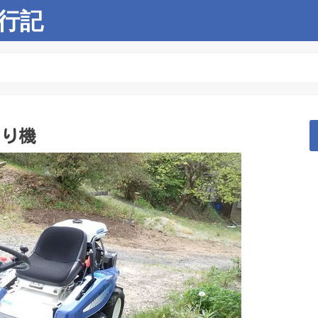
行記
刈り機