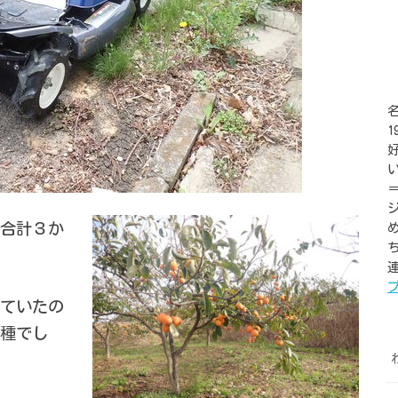
合計３か
連
ていたの
種でし