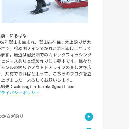
名前：にるばな
1962年郡山市生まれ、郡山市在住。氷上釣りが大
好きで、桧原湖メインでかれこれ30年以上やって
います。最近は沼沢湖でのカヤックフィッシング
＝ヒメマス釣りと燻製作りにも夢中です。様々な
ジャンルの釣りやアウトドアライフの楽しさを広
め、共有できればと思って、こちらのブログを立
ち上げました。よろしくお願いします。
絡先：wakasagi.hibarako@gmail.com
プライバシーポリシー
わかさぎ釣り