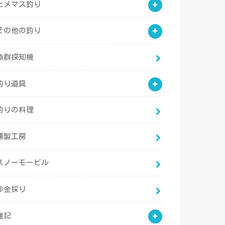
ヒメマス釣り
その他の釣り
魚群探知機
釣り道具
釣りの料理
燻製工房
スノーモービル
砂金採り
雑記