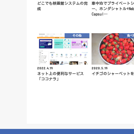
どこでも映画館システムの完
車中泊でプライベート
成
ー、ホンダシャトル+Neb
Capsul…
その他
食べ
2022.4.19
2020.5.19
ネット上の便利なサービス
イチゴのシャーベット
「ココナラ」