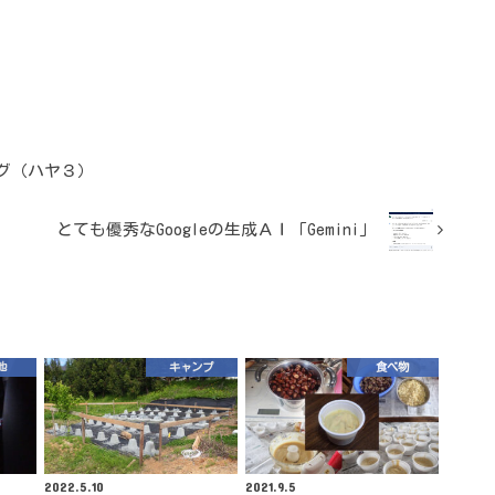
グ（ハヤ３）
とても優秀なGoogleの生成ＡＩ「Gemini」
他
キャンプ
食べ物
2022.5.10
2021.9.5