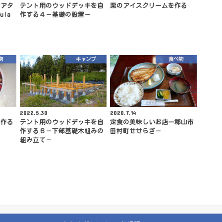
シアタ
テント用のウッドデッキを自
栗のアイスクリームを作る
ula
作する４－基礎の設置－
物
キャンプ
食べ物
2022.5.30
2020.7.14
を作る
テント用のウッドデッキを自
定食の美味しいお店ー郡山市
作する６－下部基礎木組みの
田村町せせらぎ－
組み立て－