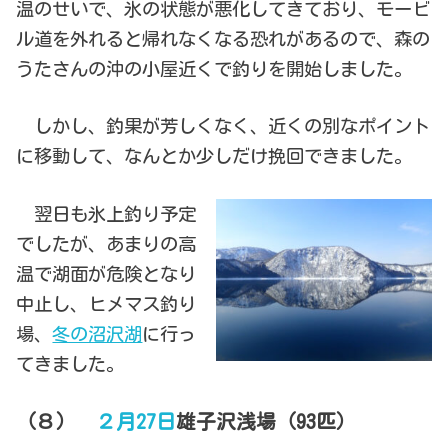
温のせいで、氷の状態が悪化してきており、モービ
ル道を外れると帰れなくなる恐れがあるので、森の
うたさんの沖の小屋近くで釣りを開始しました。
しかし、釣果が芳しくなく、近くの別なポイント
に移動して、なんとか少しだけ挽回できました。
翌日も氷上釣り予定
でしたが、あまりの高
温で湖面が危険となり
中止し、ヒメマス釣り
場、
冬の沼沢湖
に行っ
てきました。
（８）
２月27日
雄子沢浅場（93匹）