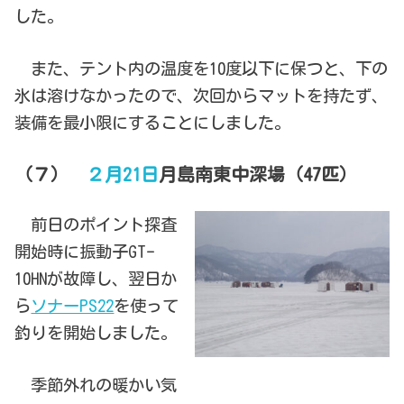
した。
また、テント内の温度を10度以下に保つと、下の
氷は溶けなかったので、次回からマットを持たず、
装備を最小限にすることにしました。
（７）
２月21日
月島南東中深場（47匹）
前日のポイント探査
開始時に振動子GT-
10HNが故障し、翌日か
ら
ソナーPS22
を使って
釣りを開始しました。
季節外れの暖かい気