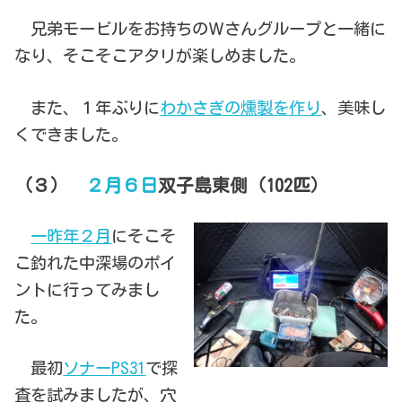
兄弟モービルをお持ちのＷさんグループと一緒に
なり、そこそこアタリが楽しめました。
また、１年ぶりに
わかさぎの燻製を作り
、美味し
くできました。
（３）
２月６日
双子島東側（102匹）
一昨年２月
にそこそ
こ釣れた中深場のポイ
ントに行ってみまし
た。
最初
ソナーPS31
で探
査を試みましたが、穴