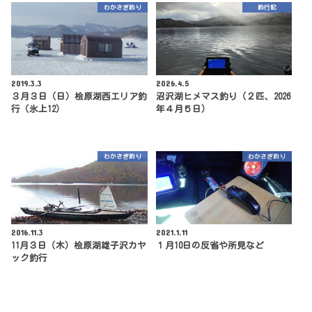
わかさぎ釣り
釣行記
2019.3.3
2026.4.5
３月３日（日）桧原湖西エリア釣
沼沢湖ヒメマス釣り（２匹、2026
行（氷上12）
年４月５日）
わかさぎ釣り
わかさぎ釣り
2016.11.3
2021.1.11
11月３日（木）桧原湖雄子沢カヤ
１月10日の反省や所見など
ック釣行