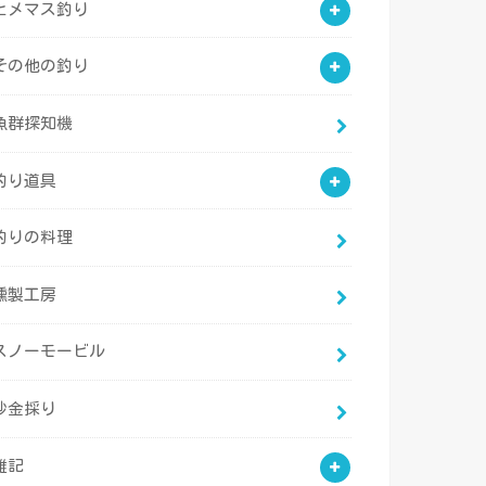
ヒメマス釣り
その他の釣り
魚群探知機
釣り道具
釣りの料理
燻製工房
スノーモービル
砂金採り
雑記