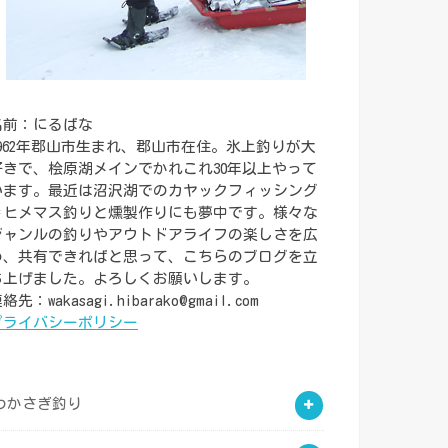
名前：にるばな
1962年郡山市生まれ、郡山市在住。氷上釣りが大
好きで、桧原湖メインでかれこれ30年以上やって
います。最近は沼沢湖でのカヤックフィッシング
＝ヒメマス釣りと燻製作りにも夢中です。様々な
ジャンルの釣りやアウトドアライフの楽しさを広
め、共有できればと思って、こちらのブログを立
ち上げました。よろしくお願いします。
絡先：wakasagi.hibarako@gmail.com
プライバシーポリシー
わかさぎ釣り