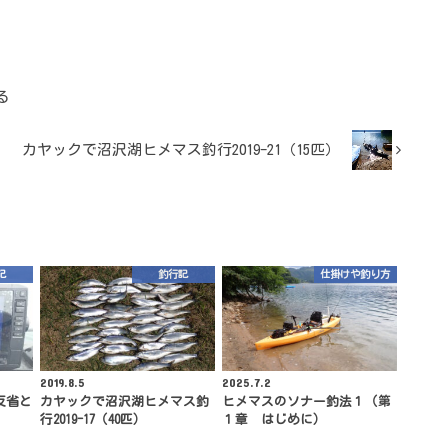
る
カヤックで沼沢湖ヒメマス釣行2019-21（15匹）
記
釣行記
仕掛けや釣り方
2019.8.5
2025.7.2
反省と
カヤックで沼沢湖ヒメマス釣
ヒメマスのソナー釣法１（第
行2019-17（40匹）
１章 はじめに）