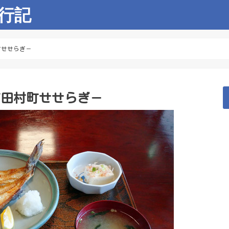
行記
町せせらぎ－
市田村町せせらぎ－