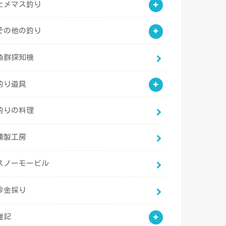
ヒメマス釣り
その他の釣り
魚群探知機
釣り道具
釣りの料理
燻製工房
スノーモービル
砂金採り
雑記