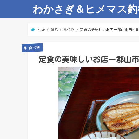
わかさぎ＆ヒメマス釣
HOME
雑記
食べ物
定食の美味しいお店ー郡山市田村
食べ物
定食の美味しいお店ー郡山