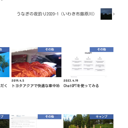
うなぎの夜釣り2020-1（いわき市藤原川）
他
その他
その他
2019.4.5
2023.4.19
ただく
トヨタアクアで快適な車中泊
ChatGPTを使ってみる
ンプ
その他
キャンプ