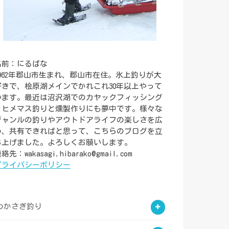
名前：にるばな
1962年郡山市生まれ、郡山市在住。氷上釣りが大
好きで、桧原湖メインでかれこれ30年以上やって
います。最近は沼沢湖でのカヤックフィッシング
＝ヒメマス釣りと燻製作りにも夢中です。様々な
ジャンルの釣りやアウトドアライフの楽しさを広
め、共有できればと思って、こちらのブログを立
ち上げました。よろしくお願いします。
絡先：wakasagi.hibarako@gmail.com
プライバシーポリシー
わかさぎ釣り