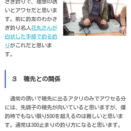
さぎ釣りで、理想の誘
いとアワセだと思いま
す。前に釣友のわかさ
ぎ釣り名人
花丸さんが
白状した手感で釣る釣
り
がこれだと思いま
す。
３ 穂先との関係
通常の誘いで穂先に出るアタリのみでアワセる分
には、先調子の穂先が向いていると思いますが、爆
釣時でもない限り500を超えるのは難しいと思いま
す。通常は300止まりの釣り方になると思います。