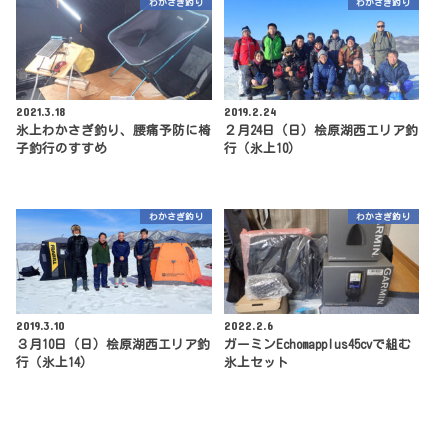
わかさぎ釣り
わかさぎ釣り
2021.3.18
2019.2.24
氷上わかさぎ釣り、腰痛予防に椅
２月24日（日）桧原湖西エリア釣
子釣行のすすめ
行（氷上10）
わかさぎ釣り
わかさぎ釣り
2019.3.10
2022.2.6
３月10日（日）桧原湖西エリア釣
ガーミンEchomapplus45cvで組む
行（氷上14）
氷上セット