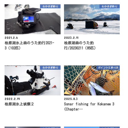
わかさぎ釣り
わかさぎ釣り
2021.2.6
2023.2.11
桧原湖氷上森のうた釣行2021-
桧原湖森のうた釣
3（102匹）
行/20230211（85匹）
わかさぎ釣り
ポイントと釣り方
2022.2.19
2025.8.3
桧原湖氷上偵察２
Sonar fishing for Kokanee 3
(Chapter…