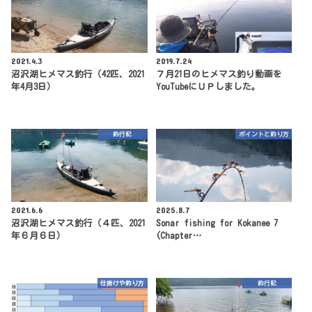
2021.4.3
2019.7.24
沼沢湖ヒメマス釣行（42匹、2021
７月21日のヒメマス釣り動画を
年4月3日）
YouTubeにＵＰしました。
釣行記
ポイントと釣り方
2021.6.6
2025.8.7
沼沢湖ヒメマス釣行（４匹、2021
Sonar fishing for Kokanee 7
年６月６日）
(Chapter…
仕掛けや釣り方
釣行記