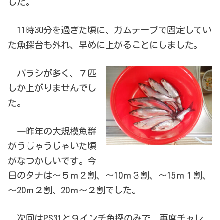
した。
11時30分を過ぎた頃に、ガムテープで固定してい
た魚探台も外れ、早めに上がることにしました。
バラシが多く、７匹
しか上がりませんでし
た。
一昨年の大規模魚群
がうじゃうじゃいた頃
がなつかしいです。今
日のタナは～５ｍ２割、～10ｍ３割、～15ｍ１割、
～20ｍ２割、20ｍ～２割でした。
次回はPS31と９インチ魚探のみで、再度チャレ