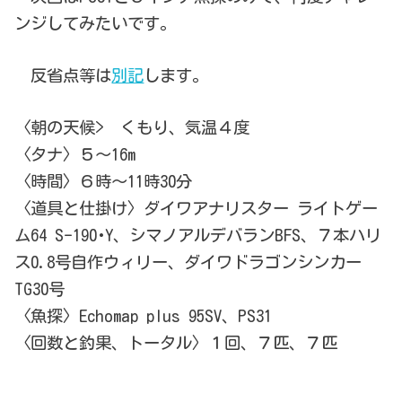
ンジしてみたいです。
反省点等は
別記
します。
〈朝の天候> くもり、気温４度
〈タナ〉５～16m
〈時間〉６時～11時30分
〈道具と仕掛け〉ダイワアナリスター ライトゲー
ム64 S-190･Y、シマノアルデバランBFS、７本ハリ
ス0.8号自作ウィリー、ダイワドラゴンシンカー
TG30号
〈魚探〉Echomap plus 95SV、PS31
〈回数と釣果、トータル〉１回、７匹、７匹